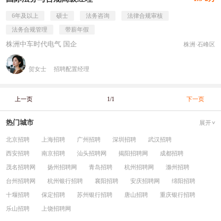
6年及以上
硕士
法务咨询
法律合规审核
法务合规管理
带薪年假
株洲中车时代电气 国企
株洲·石峰区
贺女士
招聘配置经理
上一页
1/1
下一页
热门城市
展开
北京招聘
上海招聘
广州招聘
深圳招聘
武汉招聘
西安招聘
南京招聘
汕头招聘网
揭阳招聘网
成都招聘
茂名招聘网
扬州招聘网
青岛招聘
杭州招聘网
滁州招聘
台州招聘网
杭州银行招聘
襄阳招聘
安庆招聘网
绵阳招聘
十堰招聘
保定招聘
苏州银行招聘
唐山招聘
重庆银行招聘
乐山招聘
上饶招聘网