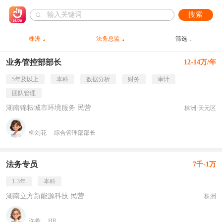
搜索
株洲
法务总监
筛选
业务管控部部长
12-14万/年
5年及以上
本科
数据分析
财务
审计
团队管理
湖南锦耘城市环境服务 民营
株洲·天元区
柳刘花
综合管理部部长
法务专员
7千-1万
1-3年
本科
湖南立方新能源科技 民营
株洲
许希
HR