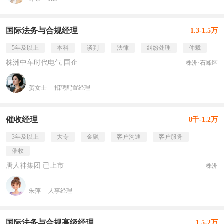
国际法务与合规经理
1.3-1.5万
5年及以上
本科
谈判
法律
纠纷处理
仲裁
株洲中车时代电气 国企
株洲·石峰区
贺女士
招聘配置经理
催收经理
8千-1.2万
3年及以上
大专
金融
客户沟通
客户服务
催收
唐人神集团 已上市
株洲
朱萍
人事经理
国际法务与合规高级经理
1.5-2万