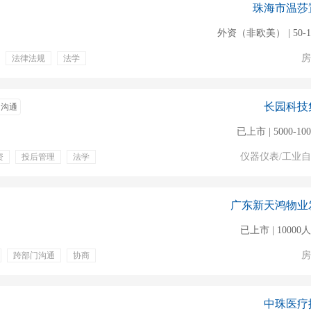
珠海市温莎
外资（非欧美） | 50-1
房
法律法规
法学
绩效奖金
带薪年假
长园科技
即沟通
已上市 | 5000-10
仪器仪表/工业
资
投后管理
法学
年终奖金
股票期权
广东新天鸿物业
已上市 | 1000
房
跨部门沟通
协商
年假
周末双休
中珠医疗