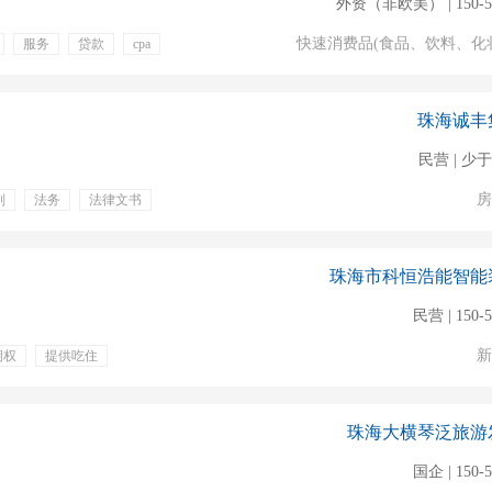
外资（非欧美） | 150-5
快速消费品(食品、饮料、化
服务
贷款
cpa
珠海诚丰
民营 | 少于
房
判
法务
法律文书
珠海市科恒浩能智能
民营 | 150-
新
期权
提供吃住
珠海大横琴泛旅游
国企 | 150-