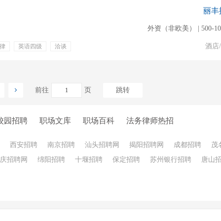
丽丰
外资（非欧美） | 500-1
酒店
律
英语四级
洽谈
培训
餐饮补贴
医疗保险
免费班车
前往
页
跳转
校园招聘
职场文库
职场百科
法务律师热招
西安招聘
南京招聘
汕头招聘网
揭阳招聘网
成都招聘
茂
庆招聘网
绵阳招聘
十堰招聘
保定招聘
苏州银行招聘
唐山