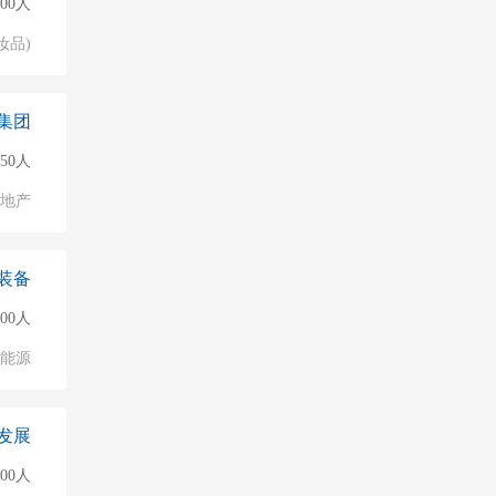
00人
妆品)
集团
50人
地产
装备
500人
能源
发展
500人