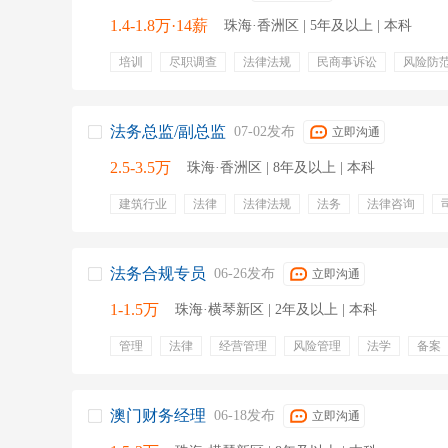
1.4-1.8万·14薪
珠海·香洲区 | 5年及以上 | 本科
培训
尽职调查
法律法规
民商事诉讼
风险防
投资并购
风险防控
知识管理
法学院
五险一
定期体检
餐饮补贴
通讯补贴
节日福利
交通
法务总监/副总监
07-02发布
立即沟通
2.5-3.5万
珠海·香洲区 | 8年及以上 | 本科
建筑行业
法律
法律法规
法务
法律咨询
法律支持
投资决策
法律风险
五险一金
专业
年终奖金
定期体检
法务合规专员
06-26发布
立即沟通
1-1.5万
珠海·横琴新区 | 2年及以上 | 本科
管理
法律
经营管理
风险管理
法学
备案
法律意见书
法律事务
央企
澳门财务经理
06-18发布
立即沟通