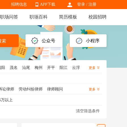
招聘信息
APP下载
登录
/
注册
职场问答
职场百科
简历模板
校园招聘
APP下载
公众号
小程序
搜索
揭阳
茂名
汕尾
梅州
开平
阳江
云浮
更多
诉讼律师
劳动纠纷律师
律师顾问
更多
5万以上
清空筛选条件