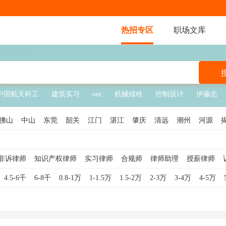
热招专区
职场文库
中国航天科工
建筑实习
oec
机械锚栓
控制设计
伊藤忠
佛山
中山
东莞
韶关
江门
湛江
肇庆
清远
潮州
河源
非诉律师
知识产权律师
实习律师
合规师
律师助理
授薪律师
法务经理
合伙人律师
合规专员
4.5-6千
6-8千
0.8-1万
1-1.5万
1.5-2万
2-3万
3-4万
4-5万