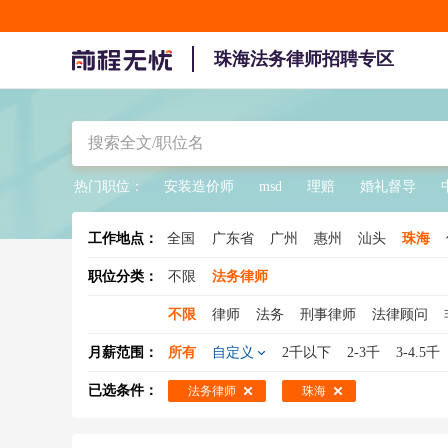
珠海法务律师招聘专区
热门职位：
安装造价师
msd
理赔
婚礼督导
工作地点：
全国
广东省
广州
惠州
汕头
珠海
职位分类：
不限
法务律师
不限
律师
法务
刑事律师
法律顾问
法务专员
法务助理
专利律师
法务总监
月薪范围：
所有
自定义
2千以下
2-3千
3-4.5千
已选条件：
法务律师
珠海