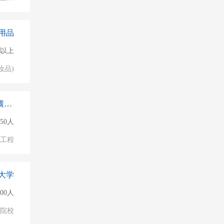
用品
人以上
妆品)
广药国际医药产业发展（珠海横琴）
150人
物工程
大学
000人
/院校