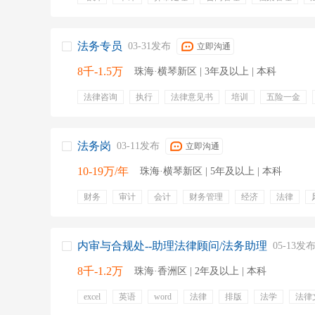
法律法规
法学
合同审核
管理规范
培训
员工旅游
绩效奖金
年终奖金
项目奖金
股票
零食下午茶
包吃
法务专员
03-31发布
立即沟通
8千-1.5万
珠海·横琴新区 | 3年及以上 | 本科
法律咨询
执行
法律意见书
培训
五险一金
带薪年假
员工旅游
年终奖金
绩效奖金
项目
出国机会
定期体检
法务岗
03-11发布
立即沟通
10-19万/年
珠海·横琴新区 | 5年及以上 | 本科
财务
审计
会计
财务管理
经济
法律
绩效奖金
定期体检
专业培训
带薪年假
节日
周末双休
内审与合规处--助理法律顾问/法务助理
05-13发
8千-1.2万
珠海·香洲区 | 2年及以上 | 本科
excel
英语
word
法律
排版
法学
法律
律师执业证
内控体系
五险一金
带薪年假
定