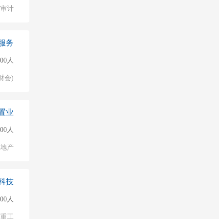
/审计
服务
500人
财会)
置业
500人
地产
科技
000人
/重工