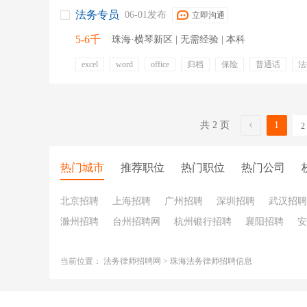
法务专员
06-01发布
立即沟通
5-6千
珠海·横琴新区 | 无需经验 | 本科
excel
word
office
归档
保险
普通话
法
法律法规
五险一金
年终奖金
定期体检
专业
带薪年假
节日福利
通讯补贴
周末双休
补充
保险
共 2 页
1
2
热门城市
推荐职位
热门职位
热门公司
北京招聘
上海招聘
广州招聘
深圳招聘
武汉招聘
滁州招聘
台州招聘网
杭州银行招聘
襄阳招聘
安
当前位置：
法务律师招聘网
>
珠海法务律师招聘信息