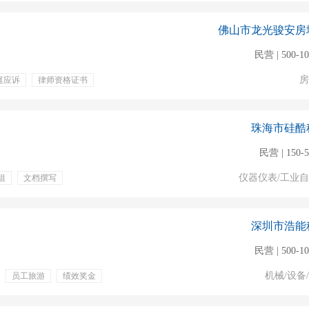
佛山市龙光骏安房
民营 | 500-1
房
庭应诉
律师资格证书
管理规范
珠海市硅酷
民营 | 150-
仪器仪表/工业
组
文档撰写
奖金
深圳市浩能
民营 | 500-1
机械/设备
员工旅游
绩效奖金