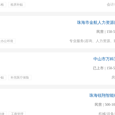
会计
体检
租房补贴
珠海市金航人力资源
民营 | 150-
专业服务(咨询、人力资源、
企办公环境
中山市万科
已上市 | 150-
房
补贴
补充医疗保险
珠海锐翔智能
民营 | 500-1
机械/设备
法律
工商管理