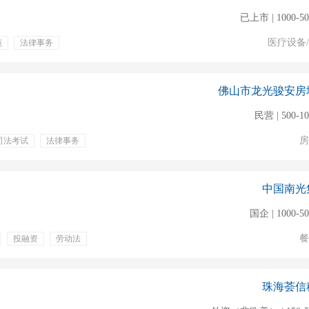
已上市 | 1000-5
医疗设备
范
法律事务
金
年终奖金
补贴
周末双休
佛山市龙光骏安房
民营 | 500-1
房
司法考试
法律事务
培训
通讯补贴
中国南光
国企 | 1000-5
餐
投融资
劳动法
珠海荟信