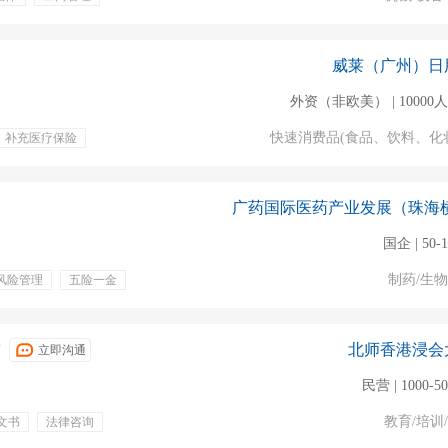
五险一金
带薪病假
期权
出国机会
威莱（广州）日
外资（非欧美） | 10000
快速消费品(食品、饮料、化
补充医疗保险
奖金
专业培训
国企 | 50-
制药/生
风险管理
五险一金
福利
交通补贴
北师香港浸会
布
立即沟通
民营 | 1000-5
教育/培训
文书
法律咨询
期体检
免费班车