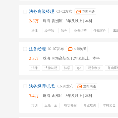
专业培训
员工旅游
带薪病假
法务高级经理
03-02发布
立即沟通
2-3万
珠海·香洲区 | 5年及以上 | 本科
法律
经济法
法务
业务运营
仲裁案件
出
民商
诉讼执行
管理规范
五险一金
专业培训
法务经理
02-07发布
立即沟通
2-3万
珠海·珠海高新区 | 2年及以上 | 本科
法律
法律法规
法学
ipo
规章制度
并购重
法律咨询
资本市场
股权融资
五险一金
绩效
法务经理/总监
03-20发布
立即沟通
3-4万
珠海·金湾区 | 8年及以上 | 本科
培训
五险一金
餐饮补贴
专业培训
年终奖金
带薪年假
项目奖金
定期团建
出差补贴