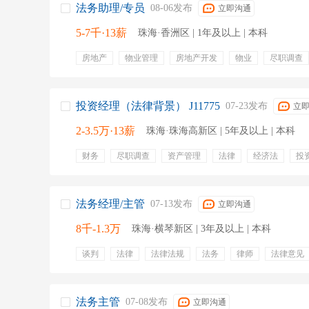
法务助理/专员
08-06发布
立即沟通
5-7千·13薪
珠海·香洲区 | 1年及以上 | 本科
房地产
物业管理
房地产开发
物业
尽职调查
法务
印章管理
法律咨询
五险一金
年终奖金
节日福利
周末双休
包吃
投资经理（法律背景） J11775
07-23发布
立
2-3.5万·13薪
珠海·珠海高新区 | 5年及以上 | 本科
财务
尽职调查
资产管理
法律
经济法
投
法务
电力
五险一金
补充医疗保险
带薪年假
定期体检
包吃
包住
有餐补
法务经理/主管
07-13发布
立即沟通
8千-1.3万
珠海·横琴新区 | 3年及以上 | 本科
谈判
法律
法律法规
法务
律师
法律意见
公司法务
法律分析
五险一金
餐饮补贴
带薪
法务主管
07-08发布
立即沟通