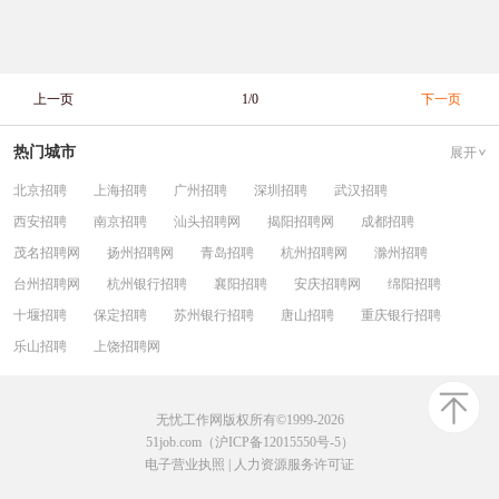
上一页
1/0
下一页
热门城市
展开
北京招聘
上海招聘
广州招聘
深圳招聘
武汉招聘
西安招聘
南京招聘
汕头招聘网
揭阳招聘网
成都招聘
茂名招聘网
扬州招聘网
青岛招聘
杭州招聘网
滁州招聘
台州招聘网
杭州银行招聘
襄阳招聘
安庆招聘网
绵阳招聘
十堰招聘
保定招聘
苏州银行招聘
唐山招聘
重庆银行招聘
乐山招聘
上饶招聘网
无忧工作网版权所有©1999-2026
51job.com（沪ICP备12015550号-5）
电子营业执照
|
人力资源服务许可证