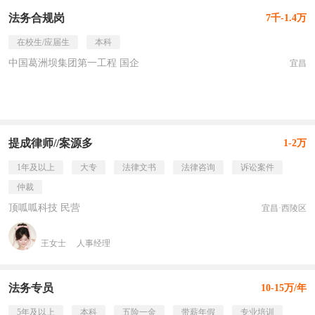
法务合规岗
7千-1.4万
在校生/应届生
本科
中国葛洲坝集团第一工程 国企
宜昌
提成律师//案源多
1-2万
1年及以上
大专
法律文书
法律咨询
诉讼案件
仲裁
顶呱呱科技 民营
宜昌·西陵区
王女士
人事经理
法务专员
10-15万/年
5年及以上
本科
五险一金
带薪年假
专业培训