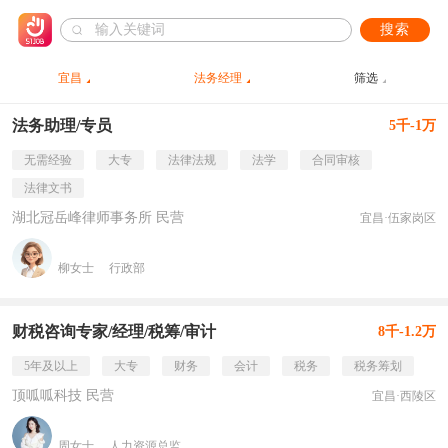
搜索
宜昌
法务经理
筛选
法务助理/专员
5千-1万
无需经验
大专
法律法规
法学
合同审核
法律文书
湖北冠岳峰律师事务所 民营
宜昌·伍家岗区
柳女士
行政部
财税咨询专家/经理/税筹/审计
8千-1.2万
5年及以上
大专
财务
会计
税务
税务筹划
顶呱呱科技 民营
宜昌·西陵区
周女士
人力资源总监