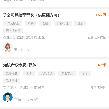
子公司风控部部长（供应链方向）
1.5-2万
5年及以上
本科
金融
财务管理
经济
供应链管理
湖北交投宜昌投资开发 国企
宜昌·伍家岗区
王女士
人力
知识产权专员+双休
6-9千
无需经验
大专
入职培训
开发客户
指导
电话沟通
艾普摩珂（湖北）科技 民营
宜昌·西陵区
乔梅佳
人事经理