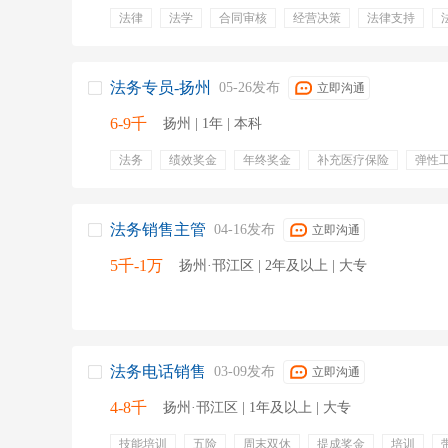
法律
法学
合同审核
经营决策
法律支持
法律风险评估
法律风险管理
诉讼应对
五险
法务专员-扬州
05-26发布
立即沟通
6-9千
扬州 | 1年 | 本科
法务
绩效奖金
年终奖金
补充医疗保险
弹性
交通补贴
五险一金
餐饮补贴
通讯补贴
专业
法务销售主管
04-16发布
立即沟通
5千-1万
扬州·邗江区 | 2年及以上 | 大专
法务电话销售
03-09发布
立即沟通
4-8千
扬州·邗江区 | 1年及以上 | 大专
技能培训
五险
周末双休
提成奖金
培训