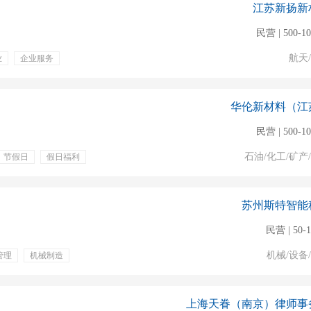
江苏新扬新
民营 | 500-1
航天
业
企业服务
华伦新材料（江
民营 | 500-1
石油/化工/矿产
节假日
假日福利
苏州斯特智能
民营 | 50-
机械/设备
管理
机械制造
五险一金
带薪年假
餐补
定期团建
上海天眷（南京）律师事