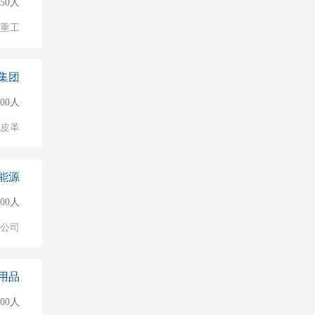
150人
/重工
集团
000人
/皮革
能源
000人
公司
用品
500人