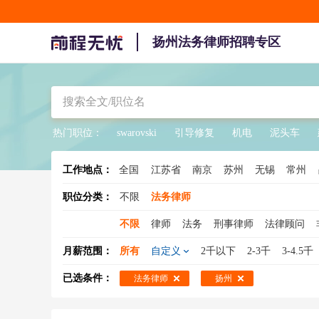
扬州法务律师招聘专区
热门职位：
swarovski
引导修复
机电
泥头车
工作地点：
全国
江苏省
南京
苏州
无锡
常州
职位分类：
不限
法务律师
不限
律师
法务
刑事律师
法律顾问
法务专员
法务助理
专利律师
法务总监
月薪范围：
所有
自定义
2千以下
2-3千
3-4.5千
已选条件：
法务律师
扬州