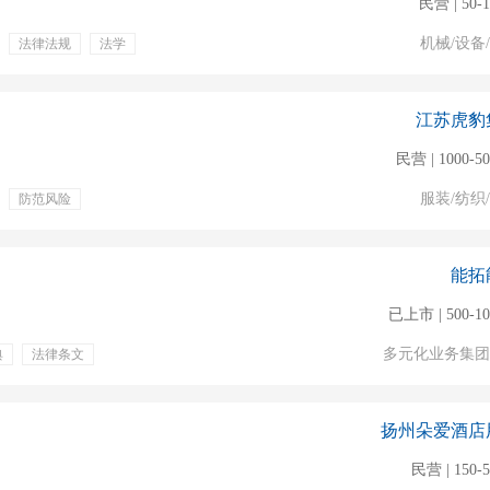
民营 | 50-
机械/设备
法律法规
法学
员工旅游
餐饮补贴
带薪病假
年终奖金
江苏虎豹
民营 | 1000-5
服装/纺织
防范风险
年终奖金
定期体检
能拓
已上市 | 500-1
多元化业务集团
典
法律条文
扬州朵爱酒店
民营 | 150-