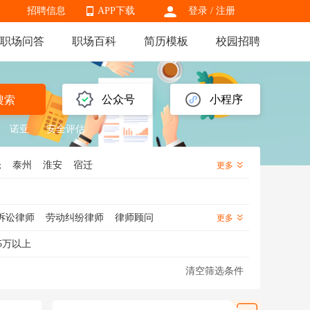
招聘信息
APP下载
登录
/
注册
职场问答
职场百科
简历模板
校园招聘
APP下载
公众号
小程序
搜索
诺亚
安全评估
仓
泰州
淮安
宿迁
更多
诉讼律师
劳动纠纷律师
律师顾问
更多
5万以上
清空筛选条件