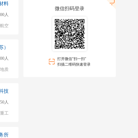
材料
微信扫码登录
000人
/航空
苏）
000人
打开微信"扫一扫"
扫描二维码快速登录
/地质
科技
150人
/重工
务所