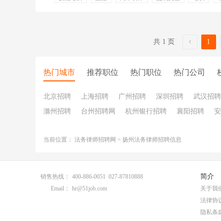
团建活动
节假日
话补
底薪
销售
培训
维护客户关系
法律
电话销售
法律咨询服务
共 1 页
1
热门城市
推荐职位
热门职位
热门公司
北京招聘
上海招聘
广州招聘
深圳招聘
武汉招聘
滁州招聘
台州招聘网
杭州银行招聘
襄阳招聘
安
当前位置：
法务律师招聘网
>
扬州法务律师招聘信息
简介
销售热线：
400-886-0051 027-87810888
Email：
hr@51job.com
关于我
法律协
隐私条