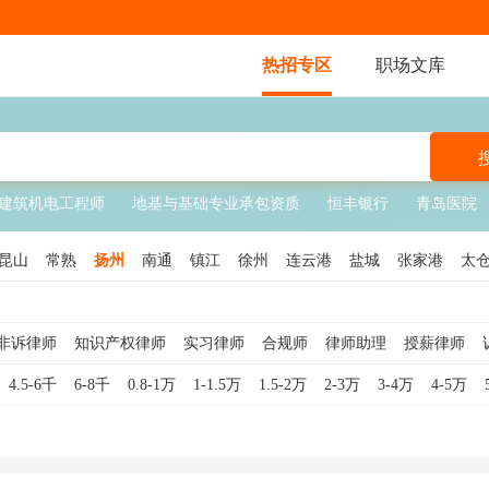
热招专区
职场文库
建筑机电工程师
地基与基础专业承包资质
恒丰银行
青岛医院
昆山
常熟
扬州
南通
镇江
徐州
连云港
盐城
张家港
太
非诉律师
知识产权律师
实习律师
合规师
律师助理
授薪律师
法务经理
合伙人律师
合规专员
4.5-6千
6-8千
0.8-1万
1-1.5万
1.5-2万
2-3万
3-4万
4-5万