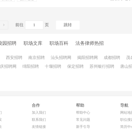
客户沟通
法务服务
前往
页
跳转
校园招聘
职场文库
职场百科
法务律师热招
西安招聘
南京招聘
汕头招聘网
揭阳招聘网
成都招聘
茂
庆招聘网
绵阳招聘
十堰招聘
保定招聘
苏州银行招聘
唐山
合作
帮助
导航
们
加入我们
帮助中心
网站地
议
联系我们
常见问题
职位搜
款
友情链接
新手引导
简历中