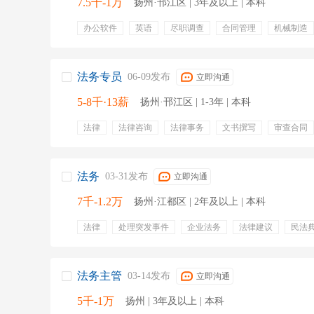
7.5千-1万
扬州·邗江区 | 3年及以上 | 本科
办公软件
英语
尽职调查
合同管理
机械制造
法律文书
法务
合规管理
上市公司
五险一金
专业培训
绩效奖金
定期体检
培训
带薪年假
零食下午茶
有餐补
定期团建
法务专员
06-09发布
立即沟通
5-8千·13薪
扬州·邗江区 | 1-3年 | 本科
法律
法律咨询
法律事务
文书撰写
审查合同
公司管理制度
法律风险管控
标准合同
五险一金
专业培训
餐饮补贴
节日福利
周末双休
培训
法务
03-31发布
立即沟通
7千-1.2万
扬州·江都区 | 2年及以上 | 本科
法律
处理突发事件
企业法务
法律建议
民法
法律方案
公司法
五险一金
包吃
包住
法务主管
03-14发布
立即沟通
5千-1万
扬州 | 3年及以上 | 本科