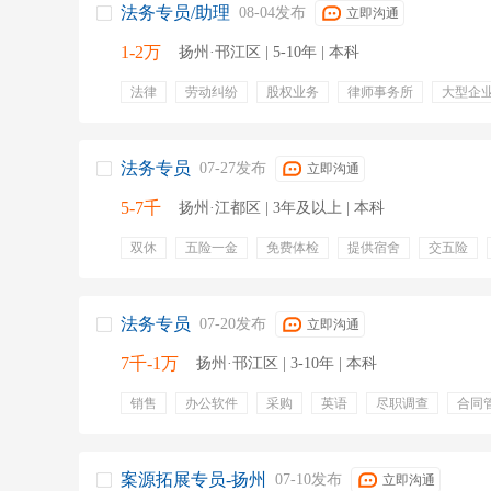
法务专员/助理
08-04发布
立即沟通
1-2万
扬州·邗江区 | 5-10年 | 本科
法律
劳动纠纷
股权业务
律师事务所
大型企
船舶/军工
航空航天
法务专员
07-27发布
立即沟通
5-7千
扬州·江都区 | 3年及以上 | 本科
双休
五险一金
免费体检
提供宿舍
交五险
带薪年假
专业培训
定期体检
免费班车
法务专员
07-20发布
立即沟通
7千-1万
扬州·邗江区 | 3-10年 | 本科
销售
办公软件
采购
英语
尽职调查
合同
法律法规
法学
合同审核
上市公司
培训
带薪病假
年终奖金
零食下午茶
定期体检
有
案源拓展专员-扬州
07-10发布
立即沟通