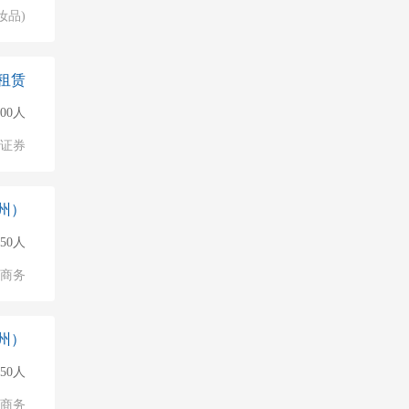
妆品)
租赁
000人
/证券
州）
150人
子商务
州）
150人
子商务