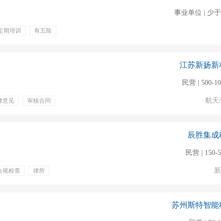
事业单位 | 少于
定期培训
有五险
零食下午茶
江苏新扬新
民营 | 500-1
航天
律意见
审核合同
终奖金
节日福利
辰胜集成
民营 | 150-
新
合规检查
律所
体检
节日福利
苏州斯特智能