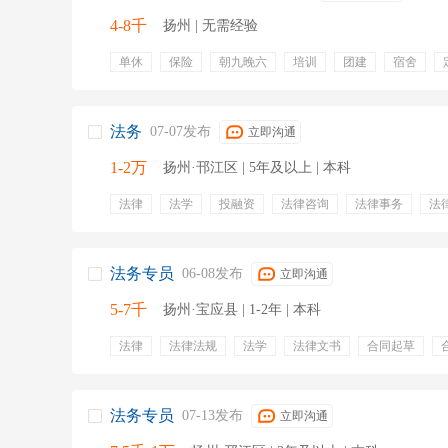
4-8千
扬州 | 无需经验
单休
保险
朝九晚六
培训
团建
宿舍
高薪
就近安排
五险
带薪年假
专业培训
法务
07-07发布
立即沟通
1-2万
扬州·邗江区 | 5年及以上 | 本科
法律
法学
投融资
法律咨询
法律事务
法
法律风险
律师事务所
法律纠纷
五险一金
年
法务专员
06-08发布
立即沟通
5-7千
扬州·宝应县 | 1-2年 | 本科
法律
法律法规
法学
法律文书
合同起草
证据材料
仲裁案件
企业法务
五险一金
定期
通讯补贴
免费班车
包吃
法务专员
07-13发布
立即沟通