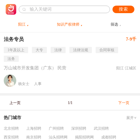
搜索
阳江
知识产权律师
筛选
法务专员
7-9千
1年及以上
大专
法律
法律法规
合同审核
法务
万山城市开发集团（广东） 民营
阳江·江城区
杨女士
人事
上一页
1/1
下一页
热门城市
展开
北京招聘
上海招聘
广州招聘
深圳招聘
武汉招聘
西安招聘
南京招聘
汕头招聘网
揭阳招聘网
成都招聘