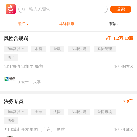
搜索
阳江
非诉律师
筛选
风控合规岗
9千-1.2万·13薪
3年及以上
本科
金融
法律法规
风险管理
法学
阳江海伽阳集团 民营
阳江·阳东区
关女士
人事
法务专员
7-9千
1年及以上
大专
法律
法律法规
合同审核
法务
万山城市开发集团（广东） 民营
阳江·江城区