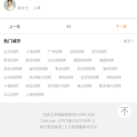
杨女士
人事
上一页
1/1
下一页
热门城市
展开
北京招聘
上海招聘
广州招聘
深圳招聘
武汉招聘
西安招聘
南京招聘
汕头招聘网
揭阳招聘网
成都招聘
茂名招聘网
扬州招聘网
青岛招聘
杭州招聘网
滁州招聘
台州招聘网
杭州银行招聘
襄阳招聘
安庆招聘网
绵阳招聘
十堰招聘
保定招聘
苏州银行招聘
唐山招聘
重庆银行招聘
乐山招聘
上饶招聘网
无忧工作网版权所有©1999-2026
51job.com（沪ICP备12015550号-5）
电子营业执照
|
人力资源服务许可证