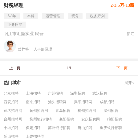
财税经理
2-3.5万·13薪
5-8年
本科
运营管理
税务
税务筹划
业务拓展
阳江市汇隆实业 民营
阳江
曾梓特
人事部经理
上一页
1/1
下一页
热门城市
展开
北京招聘
上海招聘
广州招聘
深圳招聘
武汉招聘
西安招聘
南京招聘
汕头招聘网
揭阳招聘网
成都招聘
茂名招聘网
扬州招聘网
青岛招聘
杭州招聘网
滁州招聘
台州招聘网
杭州银行招聘
襄阳招聘
安庆招聘网
绵阳招聘
十堰招聘
保定招聘
苏州银行招聘
唐山招聘
重庆银行招聘
乐山招聘
上饶招聘网