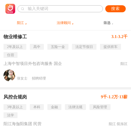
搜索
阳江
法律顾问
筛选
物业维修工
3.1-3.2千
2年及以上
高中
五险一金
法定节假日
提供班车
住宿
上海中智项目外包咨询服务 国企
阳江
张女士
招聘经理
风控合规岗
9千-1.2万·13薪
3年及以上
本科
金融
法律法规
风险管理
法学
阳江海伽阳集团 民营
阳江·阳东区