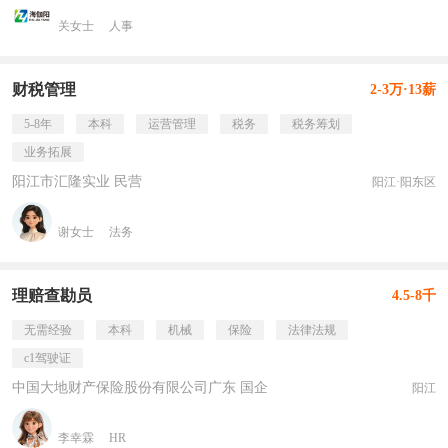
关女士
人事
财税管理
2-3万·13薪
5-8年
本科
运营管理
税务
税务筹划
业务拓展
阳江市汇隆实业 民营
阳江·阳东区
谢女士
法务
理赔查勘员
4.5-8千
无需经验
本科
机械
保险
法律法规
c1驾驶证
中国大地财产保险股份有限公司广东 国企
阳江
李幸霖
HR