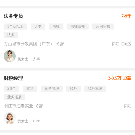
法务专员
7-9千
1年及以上
大专
法律
法律法规
合同审核
法务
万山城市开发集团（广东） 民营
阳江·江城区
杨女士
人事
财税经理
2-3.5万·13薪
5-8年
本科
运营管理
税务
税务筹划
业务拓展
阳江市汇隆实业 民营
阳江
黄女士
HRBP