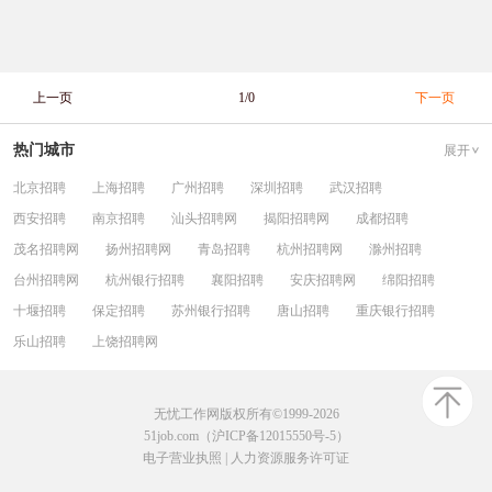
上一页
1/0
下一页
热门城市
展开
北京招聘
上海招聘
广州招聘
深圳招聘
武汉招聘
西安招聘
南京招聘
汕头招聘网
揭阳招聘网
成都招聘
茂名招聘网
扬州招聘网
青岛招聘
杭州招聘网
滁州招聘
台州招聘网
杭州银行招聘
襄阳招聘
安庆招聘网
绵阳招聘
十堰招聘
保定招聘
苏州银行招聘
唐山招聘
重庆银行招聘
乐山招聘
上饶招聘网
无忧工作网版权所有©1999-2026
51job.com（沪ICP备12015550号-5）
电子营业执照
|
人力资源服务许可证