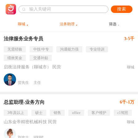
搜索
聊城
法务助理
筛选
法律服务业务专员
3-5千
无需经验
中技/中专
沟通能力强
专业培训
绩效奖金
交通补贴
启衡法律服务（聊城市） 民营
聊城
贺先生
主任
总监助理-业务方向
6千-1万
3年及以上
硕士
销售
office
客户维护
c1驾照
山东金帝精密机械科技 民营
聊城
刘女士
HRBP