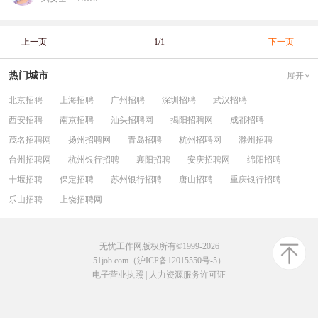
上一页
1/1
下一页
热门城市
展开
北京招聘
上海招聘
广州招聘
深圳招聘
武汉招聘
西安招聘
南京招聘
汕头招聘网
揭阳招聘网
成都招聘
茂名招聘网
扬州招聘网
青岛招聘
杭州招聘网
滁州招聘
台州招聘网
杭州银行招聘
襄阳招聘
安庆招聘网
绵阳招聘
十堰招聘
保定招聘
苏州银行招聘
唐山招聘
重庆银行招聘
乐山招聘
上饶招聘网
无忧工作网版权所有©1999-2026
51job.com（沪ICP备12015550号-5）
电子营业执照
|
人力资源服务许可证