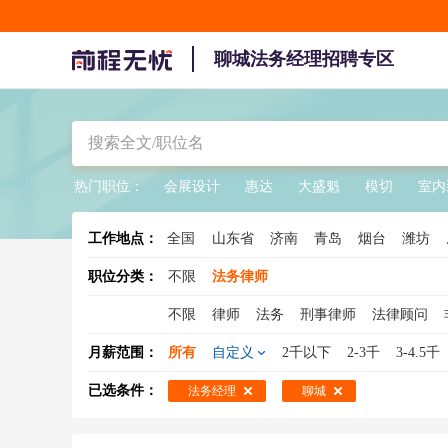
聊城法务经理招聘专区
热门职位：
会展设计
惠达
大盛魁
模切
室内
工作地点：
全国
山东省
济南
青岛
烟台
潍坊
职位分类：
不限
法务律师
不限
律师
法务
刑事律师
法律顾问
法务专员
法务助理
专利律师
法务总监
月薪范围：
所有
自定义
2千以下
2-3千
3-4.5千
已选条件：
法务经理
聊城