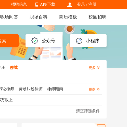
招聘信息
APP下载
登录
/
注册
职场问答
职场百科
简历模板
校园招聘
APP下载
公众号
小程序
搜索
枣庄
聊城
更多
诉讼律师
劳动纠纷律师
律师顾问
更多
5万以上
清空筛选条件