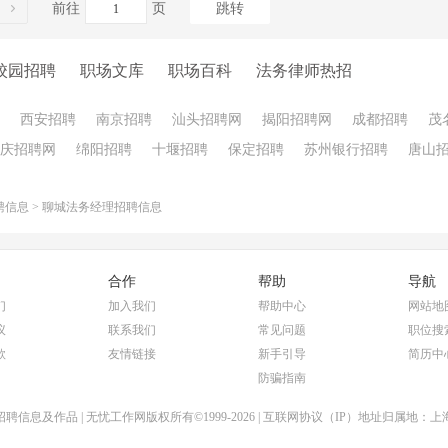
前往
页
跳转
校园招聘
职场文库
职场百科
法务律师热招
西安招聘
南京招聘
汕头招聘网
揭阳招聘网
成都招聘
茂
庆招聘网
绵阳招聘
十堰招聘
保定招聘
苏州银行招聘
唐山
聘信息
>
聊城法务经理招聘信息
合作
帮助
导航
们
加入我们
帮助中心
网站地
议
联系我们
常见问题
职位搜
款
友情链接
新手引导
简历中
防骗指南
聘信息及作品 | 无忧工作网版权所有©1999-2026 | 互联网协议（IP）地址归属地：