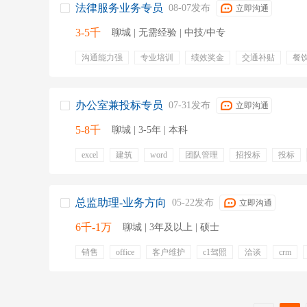
法律服务业务专员
08-07发布
立即沟通
3-5千
聊城 | 无需经验 | 中技/中专
沟通能力强
专业培训
绩效奖金
交通补贴
餐
办公室兼投标专员
07-31发布
立即沟通
5-8千
聊城 | 3-5年 | 本科
excel
建筑
word
团队管理
招投标
投标
补充医疗保险
五险一金
总监助理-业务方向
05-22发布
立即沟通
6千-1万
聊城 | 3年及以上 | 硕士
销售
office
客户维护
c1驾照
洽谈
crm
英语
培训
团队氛围
部门团建