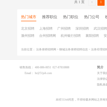
共 1 页
1
热门城市
推荐职位
热门职位
热门公司
北京招聘
上海招聘
广州招聘
深圳招聘
武汉招聘
滁州招聘
台州招聘网
杭州银行招聘
襄阳招聘
安
当前位置：
法务律师招聘网
>
聊城法务律师招聘信息
>
法务经理招
简介
销售热线：
400-886-0051 027-87810888
Email：
hr@51job.com
关于我
法律协
隐私条
未经51Job同意，不得转载本网站之所有招