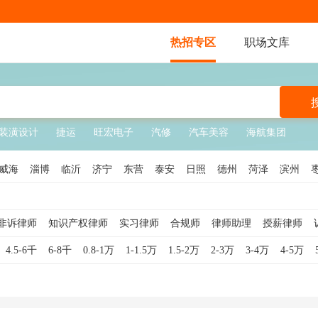
热招专区
职场文库
装潢设计
捷运
旺宏电子
汽修
汽车美容
海航集团
威海
淄博
临沂
济宁
东营
泰安
日照
德州
菏泽
滨州
非诉律师
知识产权律师
实习律师
合规师
律师助理
授薪律师
法务经理
合伙人律师
合规专员
4.5-6千
6-8千
0.8-1万
1-1.5万
1.5-2万
2-3万
3-4万
4-5万