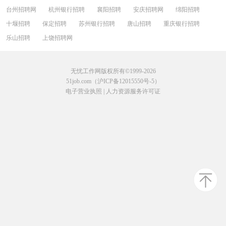
台州招聘网
杭州银行招聘
襄阳招聘
安庆招聘网
绵阳招聘
十堰招聘
保定招聘
苏州银行招聘
唐山招聘
重庆银行招聘
乐山招聘
上饶招聘网
无忧工作网版权所有©1999-2026
51job.com（沪ICP备12015550号-5）
电子营业执照
|
人力资源服务许可证