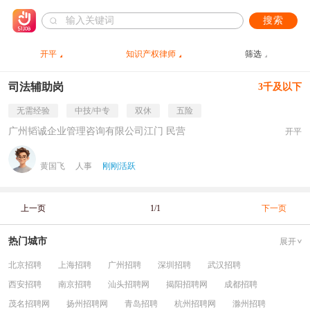
搜索
开平
知识产权律师
筛选
司法辅助岗
3千及以下
无需经验
中技/中专
双休
五险
广州韬诚企业管理咨询有限公司江门 民营
开平
黄国飞
人事
刚刚活跃
上一页
1/1
下一页
热门城市
展开
北京招聘
上海招聘
广州招聘
深圳招聘
武汉招聘
西安招聘
南京招聘
汕头招聘网
揭阳招聘网
成都招聘
茂名招聘网
扬州招聘网
青岛招聘
杭州招聘网
滁州招聘