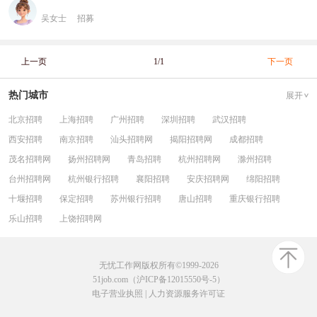
吴女士
招募
上一页
1/1
下一页
热门城市
展开
北京招聘
上海招聘
广州招聘
深圳招聘
武汉招聘
西安招聘
南京招聘
汕头招聘网
揭阳招聘网
成都招聘
茂名招聘网
扬州招聘网
青岛招聘
杭州招聘网
滁州招聘
台州招聘网
杭州银行招聘
襄阳招聘
安庆招聘网
绵阳招聘
十堰招聘
保定招聘
苏州银行招聘
唐山招聘
重庆银行招聘
乐山招聘
上饶招聘网
无忧工作网版权所有©1999-2026
51job.com（沪ICP备12015550号-5）
电子营业执照
|
人力资源服务许可证