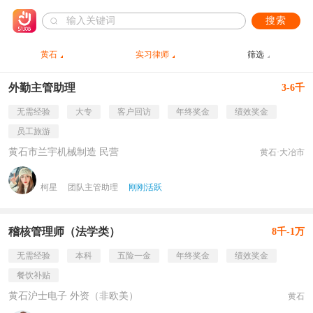
搜索
黄石
实习律师
筛选
外勤主管助理
3-6千
无需经验
大专
客户回访
年终奖金
绩效奖金
员工旅游
黄石市兰宇机械制造 民营
黄石·大冶市
柯星
团队主管助理
刚刚活跃
稽核管理师（法学类）
8千-1万
无需经验
本科
五险一金
年终奖金
绩效奖金
餐饮补贴
黄石沪士电子 外资（非欧美）
黄石