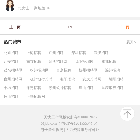
张女士
斯坦德HR
上一页
1/1
下一页
热门城市
展开
北京招聘
上海招聘
广州招聘
深圳招聘
武汉招聘
西安招聘
南京招聘
汕头招聘网
揭阳招聘网
成都招聘
茂名招聘网
扬州招聘网
青岛招聘
杭州招聘网
滁州招聘
台州招聘网
杭州银行招聘
襄阳招聘
安庆招聘网
绵阳招聘
十堰招聘
保定招聘
苏州银行招聘
唐山招聘
重庆银行招聘
乐山招聘
上饶招聘网
无忧工作网版权所有©1999-2026
51job.com（沪ICP备12015550号-5）
电子营业执照
|
人力资源服务许可证