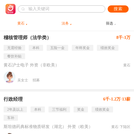
搜索
黄石
法务
筛选
稽核管理师（法学类）
8千-1万
无需经验
本科
五险一金
年终奖金
绩效奖金
餐饮补贴
黄石沪士电子 外资（非欧美）
黄石
吴女士
招募
行政经理
6千-1.2万·13薪
2年及以上
本科
三节福利
奖金
绩效奖金
车补
斯坦德药典标准物质研发（湖北） 外资（欧美）
黄石·下陆区