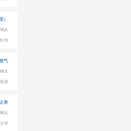
团）
50人
牧/渔
燃气
500人
能源
证券
000人
/证券