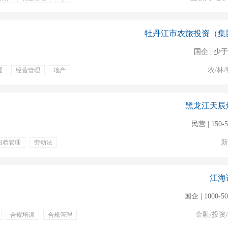
晋升通道
牡丹江市农旅投资（集
国企 | 少于
农/林/
理
经营管理
地产
黑龙江天辰
民营 | 150-
新
归档管理
劳动法
作餐
五险一金
江海
国企 | 1000-5
金融/投资
合规培训
合规管理