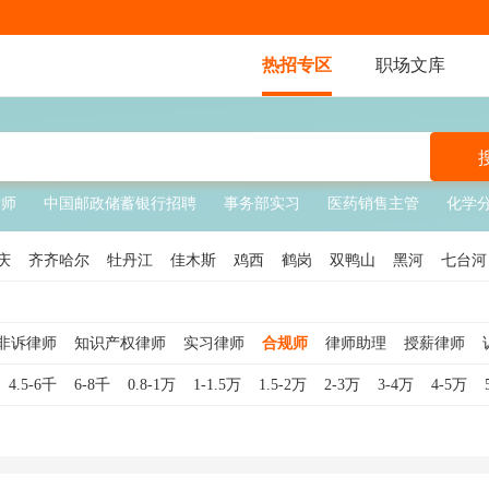
热招专区
职场文库
律师
中国邮政储蓄银行招聘
事务部实习
医药销售主管
化学
庆
齐齐哈尔
牡丹江
佳木斯
鸡西
鹤岗
双鸭山
黑河
七台河
非诉律师
知识产权律师
实习律师
合规师
律师助理
授薪律师
法务经理
合伙人律师
合规专员
4.5-6千
6-8千
0.8-1万
1-1.5万
1.5-2万
2-3万
3-4万
4-5万