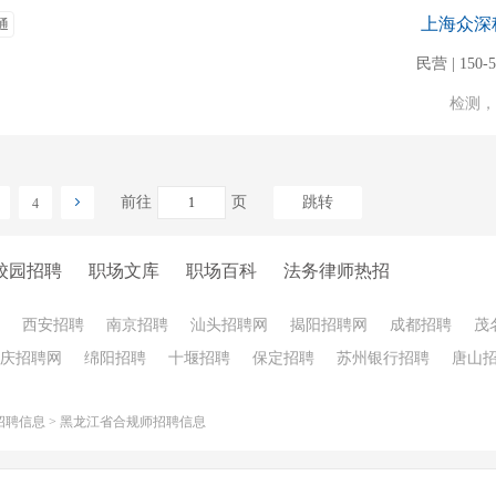
上海众深
通
民营 | 150-
检测，
前往
页
跳转
4
校园招聘
职场文库
职场百科
法务律师热招
西安招聘
南京招聘
汕头招聘网
揭阳招聘网
成都招聘
茂
庆招聘网
绵阳招聘
十堰招聘
保定招聘
苏州银行招聘
唐山
招聘信息
>
黑龙江省合规师招聘信息