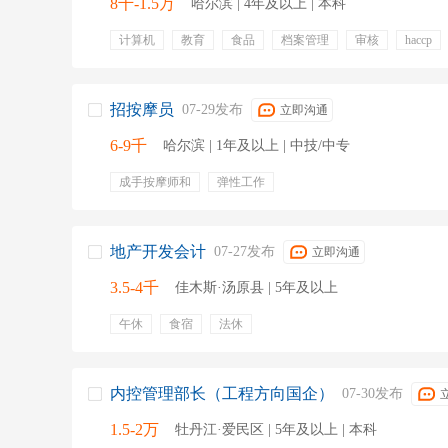
8千-1.5万
哈尔滨 | 4年及以上 | 本科
计算机
教育
食品
档案管理
审核
haccp
信息技术
能源
招按摩员
07-29发布
立即沟通
6-9千
哈尔滨 | 1年及以上 | 中技/中专
成手按摩师和
弹性工作
地产开发会计
07-27发布
立即沟通
3.5-4千
佳木斯·汤原县 | 5年及以上
午休
食宿
法休
内控管理部长（工程方向国企）
07-30发布
1.5-2万
牡丹江·爱民区 | 5年及以上 | 本科