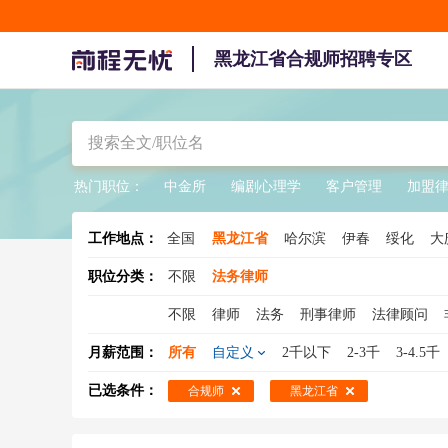
黑龙江省合规师招聘专区
热门职位：
中金所
编剧心理学
客户管理
加盟
工作地点：
全国
黑龙江省
哈尔滨
伊春
绥化
大
职位分类：
不限
法务律师
不限
律师
法务
刑事律师
法律顾问
法务专员
法务助理
专利律师
法务总监
月薪范围：
所有
自定义
2千以下
2-3千
3-4.5千
已选条件：
合规师
黑龙江省