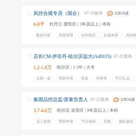
风控合规专员（国企）
07-29发布
立即沟通
6-8千
牡丹江·爱民区 | 3年及以上 | 本科
数据分析
风险管理
合同协议
合规体系
内控
风险监管
风险控制
投资
财务
五险一金
年终奖金
带薪年假
节日福利
餐饮补贴
周末
团队氛围
店长CM-伊菲丹-哈尔滨远大(A49115)
07-21发布
1.2-1.8万
哈尔滨 | 1-3年 | 大专
五险一金
带薪年假
奖金
年终奖
节日礼品
培训
团队管理
现场管理
培训计划
日常管理
处理投诉
门店运营
会员管理
集团品控总监/质量负责人
07-21发布
立即沟通
3.7-4.6万
哈尔滨·道里区 | 8年及以上 | 本科
员工旅游
带薪年假
节日福利
五险
团队建设