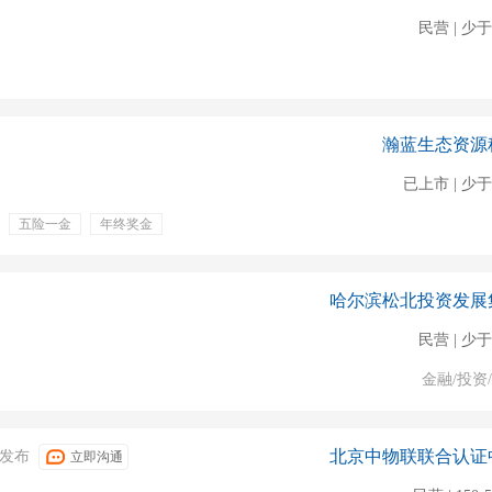
民营 | 少于
瀚蓝生态资源
已上市 | 少于
五险一金
年终奖金
期团建
出差补贴
哈尔滨松北投资发展
民营 | 少于
金融/投资
北京中物联联合认证
31发布
立即沟通