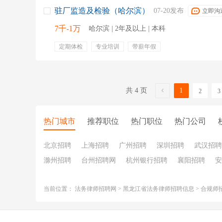
驻厂监造及检验（哈尔滨）
07-20发布
立即沟
7千-1万
哈尔滨 | 2年及以上 | 本科
定期体检
专业培训
带薪年假
共 4 页
1
2
3
热门城市
推荐职位
热门职位
热门公司
北京招聘
上海招聘
广州招聘
深圳招聘
武汉招聘
滁州招聘
台州招聘网
杭州银行招聘
襄阳招聘
安
当前位置：
法务律师招聘网
>
黑龙江省法务律师招聘信息
>
合规师