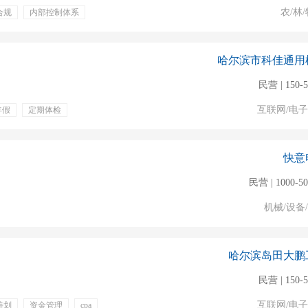
农/林/
合规
内部控制体系
补贴
周末双休
哈尔滨市科佳通用
民营 | 150-
互联网/电
年假
定期体检
快意
民营 | 1000-5
机械/设备
哈尔滨岛田大鹏
民营 | 150-
互联网/电
筹划
资金管理
cpa