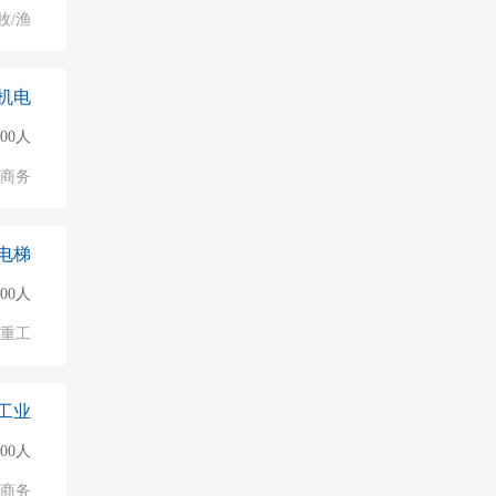
牧/渔
机电
500人
子商务
电梯
000人
/重工
工业
500人
子商务