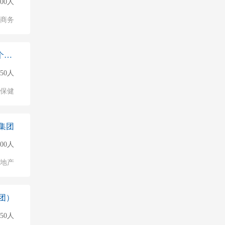
500人
子商务
哈尔滨市南岗区垚垚养生馆（个体工商户）
50人
/保健
集团
500人
地产
团）
50人