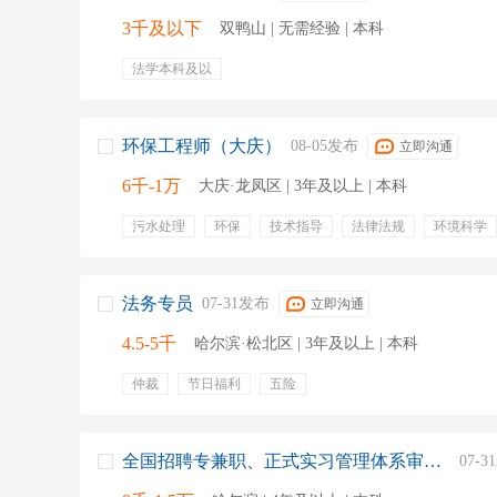
3千及以下
双鸭山 | 无需经验 | 本科
法学本科及以
环保工程师（大庆）
08-05发布
立即沟通
6千-1万
大庆·龙凤区 | 3年及以上 | 本科
污水处理
环保
技术指导
法律法规
环境科学
专业培训
带薪年假
节假日福利
员工旅游
定
周末双休
法务专员
07-31发布
立即沟通
4.5-5千
哈尔滨·松北区 | 3年及以上 | 本科
仲裁
节日福利
五险
全国招聘专兼职、正式实习管理体系审核员、产品检查员
07-