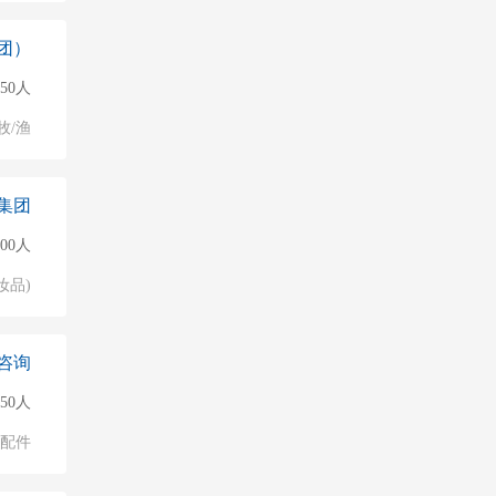
团）
50人
牧/渔
集团
000人
妆品)
咨询
50人
配件