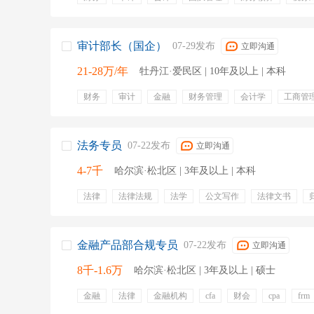
ipo
战略规划
五险一金
节日福利
定期体检
审计部长（国企）
07-29发布
立即沟通
21-28万/年
牡丹江·爱民区 | 10年及以上 | 本科
财务
审计
金融
财务管理
会计学
工商管
法学
法务
五险一金
周末双休
法务专员
07-22发布
立即沟通
4-7千
哈尔滨·松北区 | 3年及以上 | 本科
法律
法律法规
法学
公文写作
法律文书
合同法
法律事务
法律文书写作
节日福利
工
年终奖金
员工体检
金融产品部合规专员
07-22发布
立即沟通
8千-1.6万
哈尔滨·松北区 | 3年及以上 | 硕士
金融
法律
金融机构
cfa
财会
cpa
frm
宣导