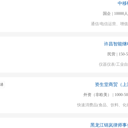
中移
国企 | 1000
通信/电信运营、增
许昌智能继
民营 | 150-
仪器仪表/工业
资生堂商贸（上
通
外资（非欧美） | 1000-5
快速消费品(食品、饮料、化
黑龙江锦岚律师事