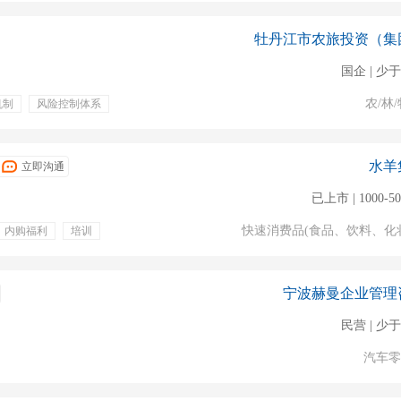
牡丹江市农旅投资（集
国企 | 少于
农/林/
机制
风险控制体系
绩效奖金
定期体检
双休
培训
团队建设
水羊
立即沟通
已上市 | 1000-5
快速消费品(食品、饮料、化
内购福利
培训
库存管理
设备维护
宁波赫曼企业管理
民营 | 少于
汽车零