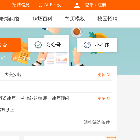
招聘信息
APP下载
登录
/
注册
职场问答
职场百科
简历模板
校园招聘
APP下载
公众号
小程序
搜索
分析
南方测绘
tutor
大兴安岭
更多
诉讼律师
劳动纠纷律师
律师顾问
更多
5万以上
清空筛选条件