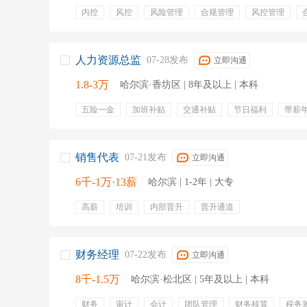
内控
风控
风险管理
合规管理
风控管理
合规检查
五险一金
定期体检
带薪年假
餐饮
人力资源总监
07-28发布
立即沟通
1.8-3万
哈尔滨·香坊区 | 8年及以上 | 本科
五险一金
加班补贴
交通补贴
节日福利
带薪
免费班车
员工旅游
免费自助餐
周末双休
销售代表
07-21发布
立即沟通
6千-1万·13薪
哈尔滨 | 1-2年 | 大专
高薪
培训
内部晋升
晋升通道
财务经理
07-22发布
立即沟通
8千-1.5万
哈尔滨·松北区 | 5年及以上 | 本科
财务
审计
会计
团队管理
财务核算
税务