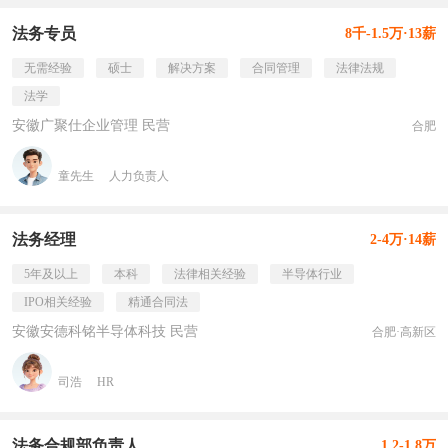
法务专员
8千-1.5万·13薪
无需经验
硕士
解决方案
合同管理
法律法规
法学
安徽广聚仕企业管理 民营
合肥
童先生
人力负责人
法务经理
2-4万·14薪
5年及以上
本科
法律相关经验
半导体行业
IPO相关经验
精通合同法
安徽安德科铭半导体科技 民营
合肥·高新区
司浩
HR
法务合规部负责人
1.2-1.8万