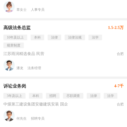
章女士
人事专员
高级法务总监
1.5-2.5万
10年及以上
本科
法律
法律法规
法学
规章制度
江苏雨润精选食品 民营
合肥
潘龙
法务经理
诉讼业务岗
4-7千
3年及以上
本科
招聘
尽职调查
法律
法学
中煤第三建设集团安徽建筑安装 国企
合肥
何先生
招聘专员