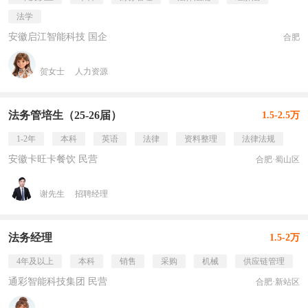
法学
安徽启江智能科技 国企
合肥
贺女士
人力资源
法务管培生（25-26届）
1.5-2.5万
1-2年
本科
英语
法律
资料整理
法律法规
安徽卡旺卡餐饮 民营
合肥·蜀山区
谢先生
招聘经理
法务经理
1.5-2万
4年及以上
本科
销售
采购
机械
供应链管理
通彩智能科技集团 民营
合肥·新站区