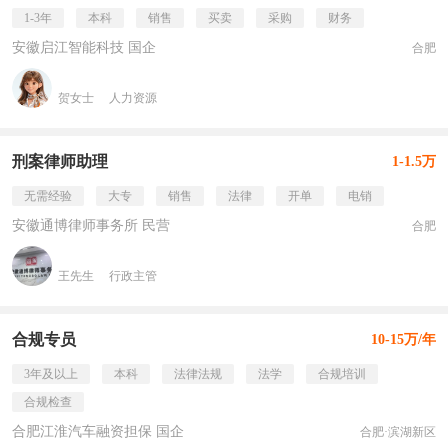
1-3年
本科
销售
买卖
采购
财务
安徽启江智能科技 国企
合肥
贺女士
人力资源
刑案律师助理
1-1.5万
无需经验
大专
销售
法律
开单
电销
安徽通博律师事务所 民营
合肥
王先生
行政主管
合规专员
10-15万/年
3年及以上
本科
法律法规
法学
合规培训
合规检查
合肥江淮汽车融资担保 国企
合肥·滨湖新区