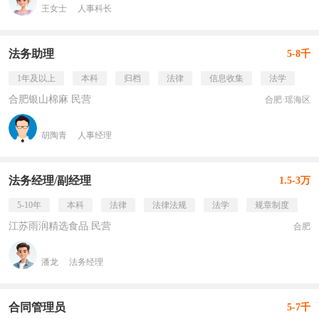
王女士
人事科长
法务助理
5-8千
1年及以上
本科
归档
法律
信息收集
法学
合肥银山棉麻 民营
合肥·瑶海区
胡陶青
人事经理
法务经理/副经理
1.5-3万
5-10年
本科
法律
法律法规
法学
规章制度
江苏雨润精选食品 民营
合肥
潘龙
法务经理
合同管理员
5-7千