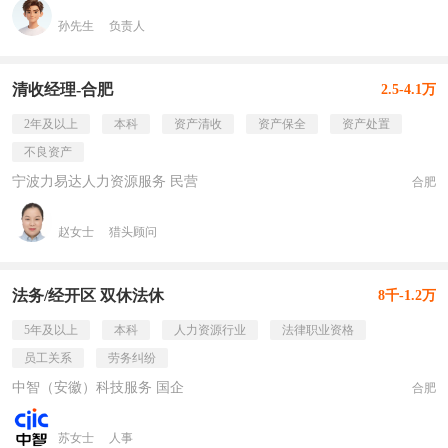
孙先生
负责人
清收经理-合肥
2.5-4.1万
2年及以上
本科
资产清收
资产保全
资产处置
不良资产
宁波力易达人力资源服务 民营
合肥
赵女士
猎头顾问
法务/经开区 双休法休
8千-1.2万
5年及以上
本科
人力资源行业
法律职业资格
员工关系
劳务纠纷
中智（安徽）科技服务 国企
合肥
苏女士
人事