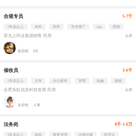
合规专员
5-7千
1年及以上
本科
药学
学术推广
sop
营销
雷允上药业集团销售 民营
合肥
秦国根
HR
催收员
3-6千
1年及以上
大专
办公软件
管理
金融
催收
合肥东虹信息科技发展 民营
合肥
吴舒晴
人事
法务岗
8千-1.6万
5年及以上
本科
财务管理
法律法规
经济法