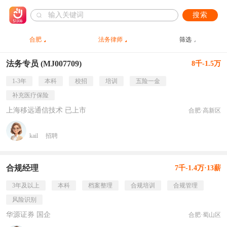
搜索
合肥
法务律师
筛选
法务专员 (MJ007709)
8千-1.5万
1-3年
本科
校招
培训
五险一金
补充医疗保险
上海移远通信技术 已上市
合肥·高新区
kail
招聘
合规经理
7千-1.4万·13薪
3年及以上
本科
档案整理
合规培训
合规管理
风险识别
华源证券 国企
合肥·蜀山区