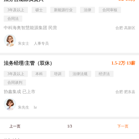
3年及以上
硕士
新能源行业
法律
合同审核
合同法
中科海奥智慧能源集团 民营
合肥·高新区
朱女士
人事专员
法务经理/主管（双休）
1.5-2万·13薪
3年及以上
本科
培训
法律法规
经济法
合同谈判
协鑫集成 已上市
合肥·肥东县
朱先生
hr
上一页
1/3
下一页