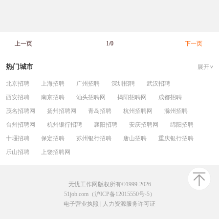
上一页
1/0
下一页
热门城市
展开
北京招聘
上海招聘
广州招聘
深圳招聘
武汉招聘
西安招聘
南京招聘
汕头招聘网
揭阳招聘网
成都招聘
茂名招聘网
扬州招聘网
青岛招聘
杭州招聘网
滁州招聘
台州招聘网
杭州银行招聘
襄阳招聘
安庆招聘网
绵阳招聘
十堰招聘
保定招聘
苏州银行招聘
唐山招聘
重庆银行招聘
乐山招聘
上饶招聘网
无忧工作网版权所有©1999-2026
51job.com（沪ICP备12015550号-5）
电子营业执照
|
人力资源服务许可证