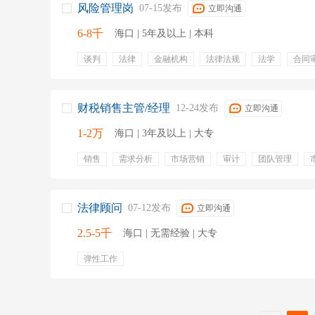
风险管理岗
07-15发布
立即沟通
6-8千
海口 | 5年及以上 | 本科
谈判
法律
金融机构
法律法规
法学
合同
劳动法
合同法
五险一金
带薪年假
财税销售主管/经理
12-24发布
立即沟通
1-2万
海口 | 3年及以上 | 大专
销售
需求分析
市场营销
审计
团队管理
客户开发
培训计划
日常管理
五险一金
员工
带薪年假
节日福利
技能培训
职业发展
培训
入职培训
年终奖金
项目奖金
专业培训
有餐
法律顾问
07-12发布
立即沟通
2.5-5千
海口 | 无需经验 | 大专
弹性工作