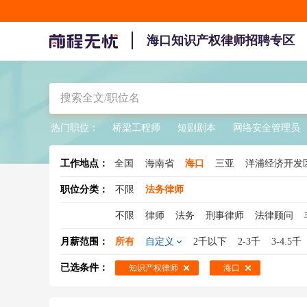
海口知识产权律师招聘专区
热门职位：
桥梁工程师
短剧剧本
网络安全管理员
工作地点：
全国
海南省
海口
三亚
洋浦经济开发
陵水
职位分类：
不限
法务律师
不限
律师
法务
刑事律师
法律顾问
法务专员
法务助理
专利律师
法务总监
月薪范围：
所有
自定义
2千以下
2-3千
3-4.5千
已选条件：
知识产权律师
海口