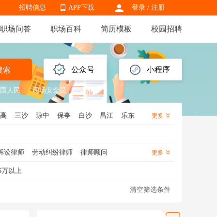
招聘信息
APP下载
登录
/
注册
职场问答
职场百科
简历模板
校园招聘
APP下载
公众号
小程序
搜索
国人民
现场安全员
高
三沙
琼中
保亭
白沙
昌江
乐东
更多
诉讼律师
劳动纠纷律师
律师顾问
更多
5万以上
清空筛选条件