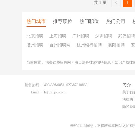
共 1 页
1
热门城市
推荐职位
热门职位
热门公司
北京招聘
上海招聘
广州招聘
深圳招聘
武汉招聘
滁州招聘
台州招聘网
杭州银行招聘
襄阳招聘
安
当前位置：
法务律师招聘网
>
海口法务律师招聘信息
>
知识产权律
简介
销售热线：
400-886-0051 027-87810888
Email：
hr@51job.com
关于我
法律协
隐私条
未经51Job同意，不得转载本网站之所有招