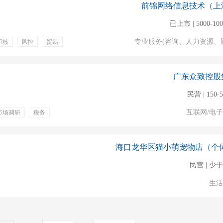
前锦网络信息技术（上
已上市 | 5000-10
专业服务(咨询、人力资源、
审核
风控
贸易
广东众致控股
民营 | 150-
互联网/电
市场调研
税务
培训
绩效奖金
年终奖励
团队活动
补
民营 | 少于
生活