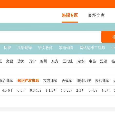
热招专区
职场文库
协警
法语翻译
语文教师
家电销售
网络运维工程师
中
区
文昌
琼海
万宁
儋州
东方
五指山
定安
屯昌
澄迈
临
非诉律师
知识产权律师
实习律师
合规师
律师助理
授薪律师
法务经理
合伙人律师
合规专员
4.5-6千
6-8千
0.8-1万
1-1.5万
1.5-2万
2-3万
3-4万
4-5万