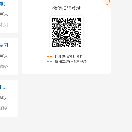
海）
微信扫码登录
000人
财会)
集团
500人
打开微信"扫一扫"
扫描二维码快速登录
子商务
海口龙华区猫小萌宠物店（个体工商户）
50人
服务