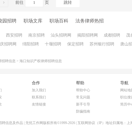
前往
页
跳转
校园招聘
职场文库
职场百科
法务律师热招
西安招聘
南京招聘
汕头招聘网
揭阳招聘网
成都招聘
茂
庆招聘网
绵阳招聘
十堰招聘
保定招聘
苏州银行招聘
唐山
师招聘信息
>
海口知识产权律师招聘信息
合作
帮助
导航
们
加入我们
帮助中心
网站地
议
联系我们
常见问题
职位搜
款
友情链接
新手引导
简历中
防骗指南
聘信息及作品 | 无忧工作网版权所有©1999-2026 | 互联网协议（IP）地址归属地：