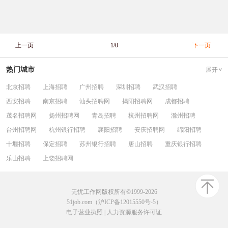
上一页
1/0
下一页
热门城市
展开
北京招聘
上海招聘
广州招聘
深圳招聘
武汉招聘
西安招聘
南京招聘
汕头招聘网
揭阳招聘网
成都招聘
茂名招聘网
扬州招聘网
青岛招聘
杭州招聘网
滁州招聘
台州招聘网
杭州银行招聘
襄阳招聘
安庆招聘网
绵阳招聘
十堰招聘
保定招聘
苏州银行招聘
唐山招聘
重庆银行招聘
乐山招聘
上饶招聘网
无忧工作网版权所有©1999-2026
51job.com（沪ICP备12015550号-5）
电子营业执照
|
人力资源服务许可证