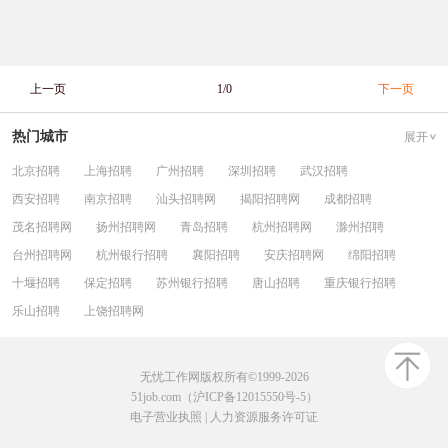
上一页
1/0
下一页
热门城市
展开
北京招聘
上海招聘
广州招聘
深圳招聘
武汉招聘
西安招聘
南京招聘
汕头招聘网
揭阳招聘网
成都招聘
茂名招聘网
扬州招聘网
青岛招聘
杭州招聘网
滁州招聘
台州招聘网
杭州银行招聘
襄阳招聘
安庆招聘网
绵阳招聘
十堰招聘
保定招聘
苏州银行招聘
唐山招聘
重庆银行招聘
乐山招聘
上饶招聘网
无忧工作网版权所有©1999-2026
51job.com（沪ICP备12015550号-5）
电子营业执照
|
人力资源服务许可证