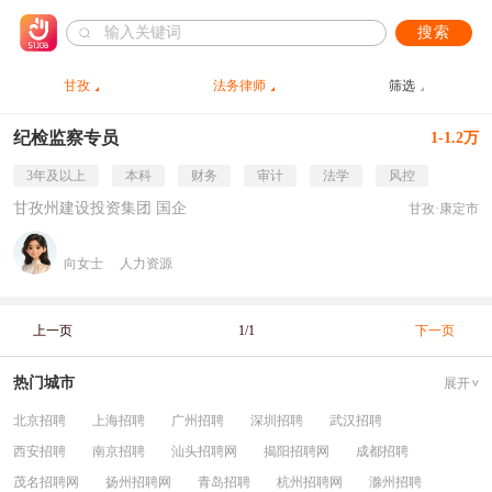
搜索
甘孜
法务律师
筛选
纪检监察专员
1-1.2万
3年及以上
本科
财务
审计
法学
风控
甘孜州建设投资集团 国企
甘孜·康定市
向女士
人力资源
上一页
1/1
下一页
热门城市
展开
北京招聘
上海招聘
广州招聘
深圳招聘
武汉招聘
西安招聘
南京招聘
汕头招聘网
揭阳招聘网
成都招聘
茂名招聘网
扬州招聘网
青岛招聘
杭州招聘网
滁州招聘