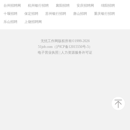
台州招聘网
杭州银行招聘
襄阳招聘
安庆招聘网
绵阳招聘
十堰招聘
保定招聘
苏州银行招聘
唐山招聘
重庆银行招聘
乐山招聘
上饶招聘网
无忧工作网版权所有©1999-2026
51job.com（沪ICP备12015550号-5）
电子营业执照
|
人力资源服务许可证