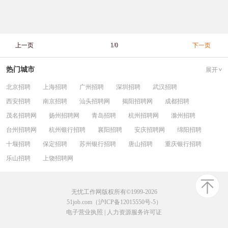
上一页
1/0
下一页
热门城市
展开
北京招聘
上海招聘
广州招聘
深圳招聘
武汉招聘
西安招聘
南京招聘
汕头招聘网
揭阳招聘网
成都招聘
茂名招聘网
扬州招聘网
青岛招聘
杭州招聘网
滁州招聘
台州招聘网
杭州银行招聘
襄阳招聘
安庆招聘网
绵阳招聘
十堰招聘
保定招聘
苏州银行招聘
唐山招聘
重庆银行招聘
乐山招聘
上饶招聘网
无忧工作网版权所有©1999-2026
51job.com（沪ICP备12015550号-5）
电子营业执照
|
人力资源服务许可证