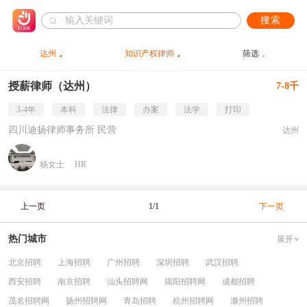
搜索
达州
知识产权律师
筛选
授薪律师（达州）
7-8千
3-4年
本科
法律
办案
法学
打印
四川迪扬律师事务所 民营
达州
杨女士
HR
上一页
1/1
下一页
热门城市
展开
北京招聘
上海招聘
广州招聘
深圳招聘
武汉招聘
西安招聘
南京招聘
汕头招聘网
揭阳招聘网
成都招聘
茂名招聘网
扬州招聘网
青岛招聘
杭州招聘网
滁州招聘