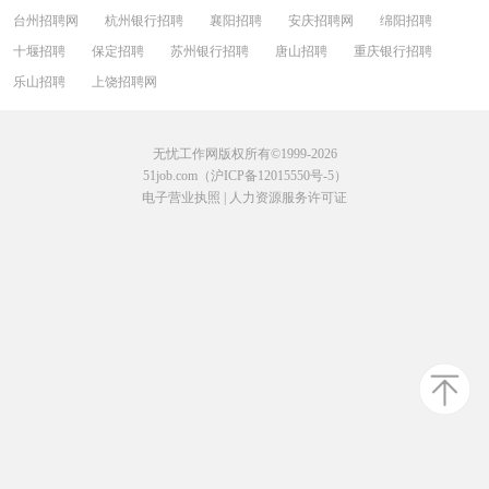
台州招聘网
杭州银行招聘
襄阳招聘
安庆招聘网
绵阳招聘
十堰招聘
保定招聘
苏州银行招聘
唐山招聘
重庆银行招聘
乐山招聘
上饶招聘网
无忧工作网版权所有©1999-2026
51job.com（沪ICP备12015550号-5）
电子营业执照
|
人力资源服务许可证