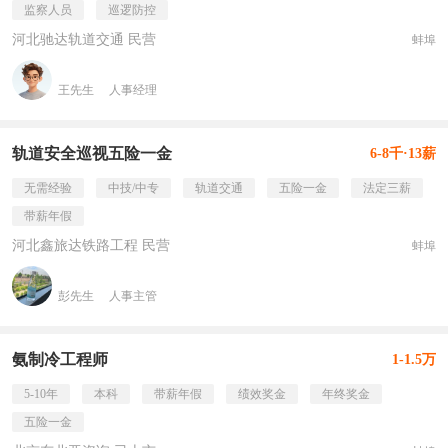
监察人员
巡逻防控
河北驰达轨道交通 民营
蚌埠
王先生
人事经理
轨道安全巡视五险一金
6-8千·13薪
无需经验
中技/中专
轨道交通
五险一金
法定三薪
带薪年假
河北鑫旅达铁路工程 民营
蚌埠
彭先生
人事主管
氨制冷工程师
1-1.5万
5-10年
本科
带薪年假
绩效奖金
年终奖金
五险一金