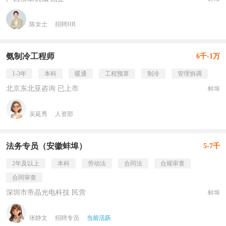
陈女士
招聘HR
氨制冷工程师
6千-1万
1-3年
本科
暖通
工程预算
制冷
管理协调
北京东北亚咨询 已上市
蚌埠
吴延秀
人资部
法务专员（安徽蚌埠）
5-7千
2年及以上
本科
劳动法
合同法
合规审查
合同审查
深圳市帝晶光电科技 民营
蚌埠
张静文
招聘专员
当前活跃