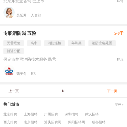
北京东北亚咨询 已上市
蚌埠
吴延秀
人资部
专职消防岗 五险
5-8千
无需经验
高中
消防巡检
年终奖
消防应急处置
就近分配
保定市焰弯消防技术服务 民营
蚌埠
魏美冬
HR
上一页
1/1
下一页
热门城市
展开
北京招聘
上海招聘
广州招聘
深圳招聘
武汉招聘
西安招聘
南京招聘
汕头招聘网
揭阳招聘网
成都招聘