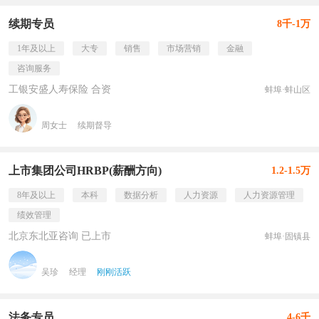
续期专员
8千-1万
1年及以上
大专
销售
市场营销
金融
咨询服务
工银安盛人寿保险 合资
蚌埠·蚌山区
周女士
续期督导
上市集团公司HRBP(薪酬方向)
1.2-1.5万
8年及以上
本科
数据分析
人力资源
人力资源管理
绩效管理
北京东北亚咨询 已上市
蚌埠·固镇县
吴珍
经理
刚刚活跃
法务专员
4-6千