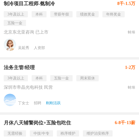
制冷项目工程师-氨制冷
8千-1.5万
3年及以上
本科
带薪年假
绩效奖金
年终奖金
五险一金
北京东北亚咨询 已上市
蚌埠
吴延秀
人资部
法务主管/经理
1-2万
3年及以上
本科
五险一金
周末双休
深圳市帝晶光电科技 民营
蚌埠
丁女士
招聘
刚刚活跃
月休八天辅警岗位+五险包吃住
6-8千·13薪
无需经验
中技/中专
秩序维护
维护治安秩序