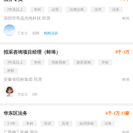
2年及以上
本科
运营
法律法规
法学
法务
深圳市帝晶光电科技 民营
蚌埠
丁女士
招聘
刚刚活跃
招采咨询项目经理（蚌埠）
8千-1万
3年及以上
本科
招标投标
政府采购
开标
评标
安徽省招标集团 民营
蚌埠
方女士
HR
华东区法务
6千-1万·13薪
3-5年
本科
培训
宣传
合同审核
法务
广西柳工机械 国企
蚌埠