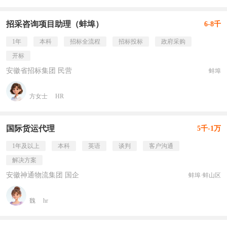
招采咨询项目助理（蚌埠）
6-8千
1年
本科
招标全流程
招标投标
政府采购
开标
安徽省招标集团 民营
蚌埠
方女士
HR
国际货运代理
5千-1万
1年及以上
本科
英语
谈判
客户沟通
解决方案
安徽神通物流集团 国企
蚌埠·蚌山区
魏
hr