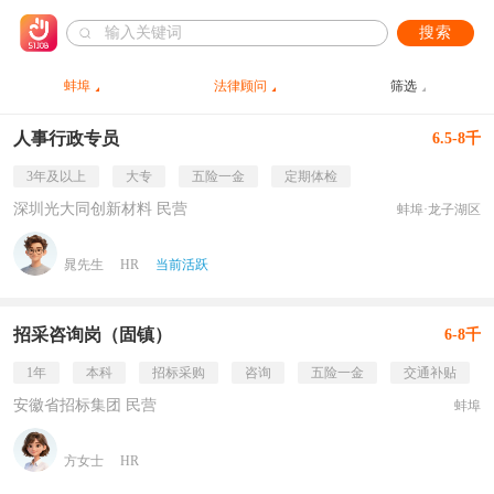
搜索
蚌埠
法律顾问
筛选
人事行政专员
6.5-8千
3年及以上
大专
五险一金
定期体检
深圳光大同创新材料 民营
蚌埠·龙子湖区
晁先生
HR
当前活跃
招采咨询岗（固镇）
6-8千
1年
本科
招标采购
咨询
五险一金
交通补贴
安徽省招标集团 民营
蚌埠
方女士
HR